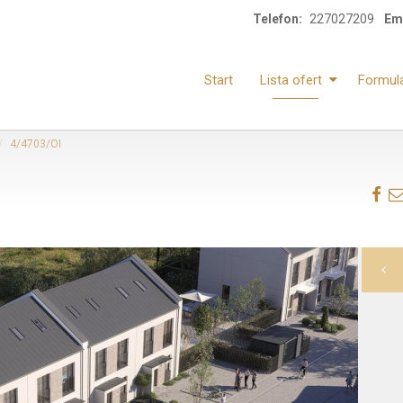
Telefon:
227027209
Ema
Start
Lista ofert
Formul
4/4703/OI