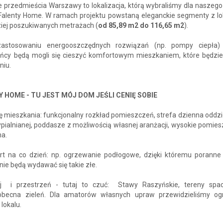
e przedmieścia Warszawy to lokalizacja, którą wybraliśmy dla naszeg
 Falenty Home. W ramach projektu powstaną eleganckie segmenty z lo
ziej poszukiwanych metrażach (
od 85,89 m2 do 116,65 m2
).
zastosowaniu energooszczędnych rozwiązań (np. pompy ciepła) 
ńcy będą mogli się cieszyć komfortowym mieszkaniem, które będzie
niu.
Y HOME - TU JEST MÓJ DOM JEŚLI CENIĘ SOBIE
 mieszkania: funkcjonalny rozkład pomieszczeń, strefa dzienna oddzi
ypialnianej, poddasze z możliwością własnej aranżacji, wysokie pomies
na.
rt na co dzień: np. ogrzewanie podłogowe, dzięki któremu porann
nie będą wydawać się takie złe.
j i przestrzeń - tutaj to czuć: Stawy Raszyńskie, tereny spa
becna zieleń. Dla amatorów własnych upraw przewidzieliśmy og
lokalu.