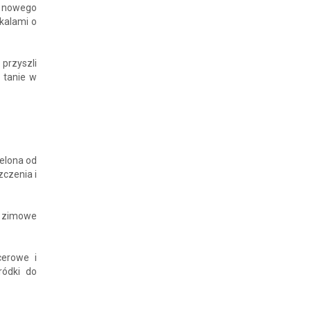
o nowego
kalami o
przyszli
 tanie w
elona od
zczenia i
e zimowe
cerowe i
ródki do