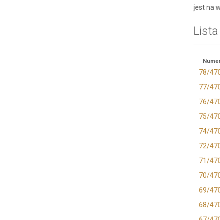
jest na 
Lista
Numer
78/47
77/47
76/47
75/47
74/47
72/47
71/47
70/47
69/47
68/47
67/47