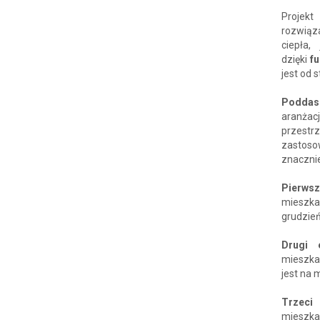
Projek
rozwiąz
ciepła,
dzięki
f
jest od 
Poddas
aranżac
przest
zastoso
znaczni
Pierws
mieszka
grudzień
Drugi 
mieszka
jest na 
Trzeci
mieszka