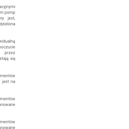
acyjnymi
iem pomp
ny jest,
ddzielona
idualną
poczucie
y przez
tają się
gmentów
 jest na
gmentów
lanowane
gmentów
lanowane