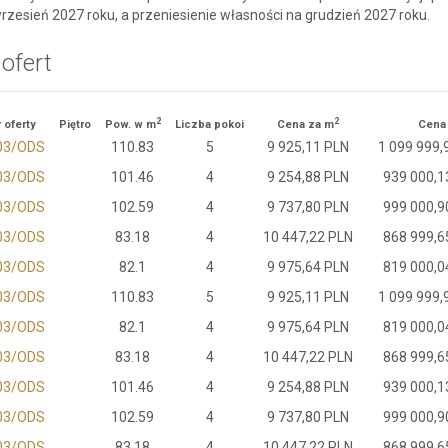
wrzesień 2027 roku, a przeniesienie własności na grudzień 2027 roku.
 ofert
2
2
 oferty
Piętro
Pow. w m
Liczba pokoi
Cena za m
Cena
03/ODS
110.83
5
9 925,11 PLN
1 099 999,
03/ODS
101.46
4
9 254,88 PLN
939 000,1
03/ODS
102.59
4
9 737,80 PLN
999 000,9
03/ODS
83.18
4
10 447,22 PLN
868 999,6
03/ODS
82.1
4
9 975,64 PLN
819 000,0
03/ODS
110.83
5
9 925,11 PLN
1 099 999,
03/ODS
82.1
4
9 975,64 PLN
819 000,0
03/ODS
83.18
4
10 447,22 PLN
868 999,6
03/ODS
101.46
4
9 254,88 PLN
939 000,1
03/ODS
102.59
4
9 737,80 PLN
999 000,9
03/ODS
83.18
4
10 447,22 PLN
868 999,6