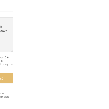
Dom Ofert
ami,
ć dostęp do
ość
e są
u prawie