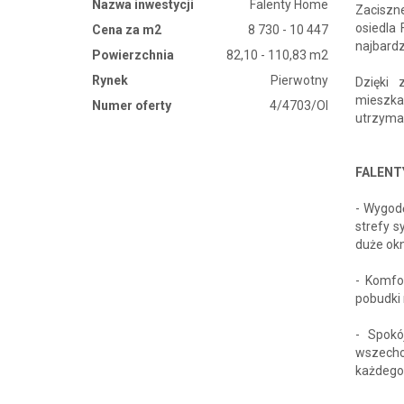
Nazwa inwestycji
Falenty Home
Zaciszn
osiedla
Cena za m2
8 730 - 10 447
najbard
Powierzchnia
82,10 - 110,83 m2
Rynek
Pierwotny
Dzięki 
mieszka
Numer oferty
4/4703/OI
utrzyma
FALENT
- Wygodę
strefy s
duże ok
- Komfo
pobudki 
- Spokó
wszecho
każdego 