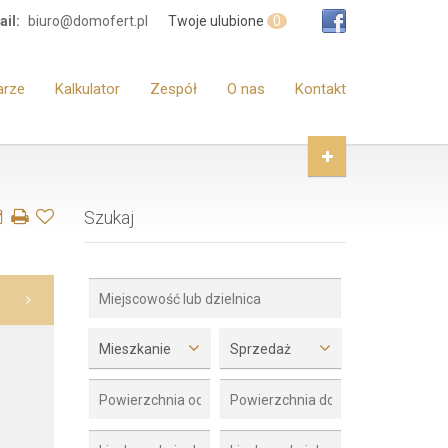
il:
biuro@domofert.pl
Twoje ulubione
0
arze
Kalkulator
Zespół
O nas
Kontakt
Szukaj
Zdjęcie 2
Mieszkanie
Sprzedaż