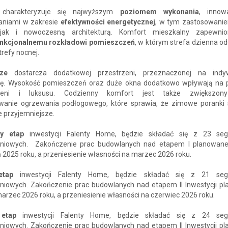
t charakteryzuje się najwyższym
poziomem wykonania
, innow
aniami w zakresie
efektywności energetycznej
, w tym zastosowan
 jak i nowoczesną architekturą. Komfort mieszkalny zapewnio
unkcjonalnemu rozkładowi pomieszczeń
, w którym strefa dzienna o
strefy nocnej.
ze
dostarcza dodatkowej przestrzeni, przeznaczonej na indyw
ję. Wysokość pomieszczeń oraz duże okna dodatkowo wpływają na 
rzeni i luksusu. Codzienny komfort jest także zwiększon
wanie ogrzewania podłogowego, które sprawia, że zimowe poranki s
e przyjemniejsze.
zy etap
inwestycji Falenty Home, będzie składać się z 23 se
niowych. Zakończenie prac budowlanych nad etapem I planowane
 2025 roku, a przeniesienie własności na marzec 2026 roku.
etap
inwestycji Falenty Home, będzie składać się z 21 se
niowych. Zakończenie prac budowlanych nad etapem II Inwestycji p
marzec 2026 roku, a przeniesienie własności na czerwiec 2026 roku.
 etap
inwestycji Falenty Home, będzie składać się z 24 se
niowych. Zakończenie prac budowlanych nad etapem II Inwestycji p