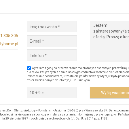
1 305 305
tyhome.pl
Wyrażam zgodę na przetwarzanie moich danych osobowych przez firmę 
dla celów związanych z działalnością pośrednictwa w obrocie nieruchomości
jednocześnie potwierdzam, iż zostałem poinformowany o tym, iż będę posiada
treści swoich danych do ich edycji lub usunięcia.
Wyślij wiadom
est Dom Ofert z siedzibą w Konstancin-Jeziorna (05-520) przy Warszawska 87. Dane podawan
 odpowiedzi na kierowane za pomocą formularza zapytanie. Informujemy o przysługującym Państw
nia 29 sierpnia 1997 r. o ochronie danych osobowych (t.j. Dz. U. z 2014 poz. 1182).