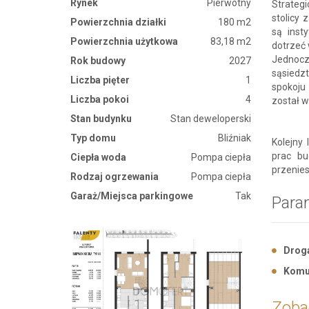
Rynek
Pierwotny
Strateg
stolicy 
Powierzchnia działki
180 m2
są inst
Powierzchnia użytkowa
83,18 m2
dotrzeć 
Jednoc
Rok budowy
2027
sąsiedz
Liczba pięter
1
spokoju 
Liczba pokoi
4
został 
Stan budynku
Stan deweloperski
Typ domu
Bliźniak
Kolejny 
prac bu
Ciepła woda
Pompa ciepła
przenies
Rodzaj ogrzewania
Pompa ciepła
Garaż/Miejsca parkingowe
Tak
Para
Drog
Komu
Zobac