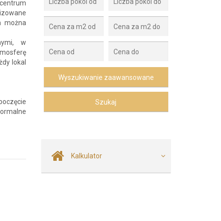
 centrum
lizowane
ch można
nymi, w
tmosferę
żdy lokal
poczęcie
formalne
Kalkulator