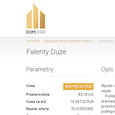
DomOfert – Najlepsze oferty w jednym miejscu
Lista ofert
Falenty Duże
Parametry
Opis
Cena
Wysoki 
868 999,65 PLN
ciepła
Powierzchnia
83,18 m2
. Podda
aranżac
Cena za m2
10 447,22 PLN
przestr
Numer oferty
75/4703/ODS
podłogo