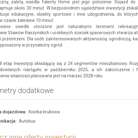
iczną zaletą osiedla Falenty Home jest jego położenie. Dojazd do
zajmuje około 30 minut. W bezpośrednim sąsiedztwie inwestycji zloka
ytucje edukacyjne, obiekty sportowe i inne udogodnienia, do który
w czasie zaledwie 10 minut.
ześnie osiedle otoczone jest naturalnymi terenami rekreacyj
twie Stawów Raszyńskich i urokliwych ścieżek spacerowych stwarza a
i przestrzeni. Dla osób zainteresowanych aktywnością ogrodniczą, ka
wyposażony w przynależny ogród.
III etap Inwestycji składający się z 24 segmentów mieszkaniowy. Roz
dowlanych nastąpiło w październiku 2025, a ich zakończenie i 
ienie własności planowane jest na marzec 2028 roku
metry dodatkowe
a dojazdowa:
Kostka brukowa
nikacja:
Autobus
z inne oferty inwestycji