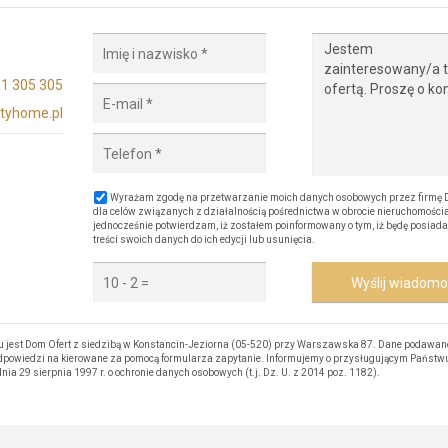
1 305 305
tyhome.pl
Wyrażam zgodę na przetwarzanie moich danych osobowych przez firmę 
dla celów związanych z działalnością pośrednictwa w obrocie nieruchomości
jednocześnie potwierdzam, iż zostałem poinformowany o tym, iż będę posiada
treści swoich danych do ich edycji lub usunięcia.
Wyślij wiadom
est Dom Ofert z siedzibą w Konstancin-Jeziorna (05-520) przy Warszawska 87. Dane podawan
 odpowiedzi na kierowane za pomocą formularza zapytanie. Informujemy o przysługującym Państw
nia 29 sierpnia 1997 r. o ochronie danych osobowych (t.j. Dz. U. z 2014 poz. 1182).