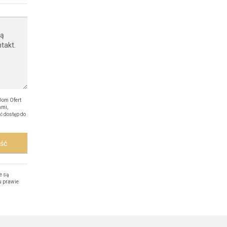
Dom Ofert
ami,
ć dostęp do
ość
e są
u prawie