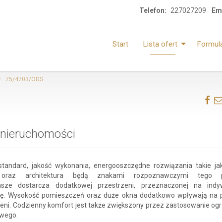
Telefon:
227027209
Ema
Start
Lista ofert
Formul
75/4703/ODS
 nieruchomości
standard, jakość wykonania, energooszczędne rozwiązania takie j
 oraz architektura będą znakami rozpoznawczymi tego pr
sze dostarcza dodatkowej przestrzeni, przeznaczonej na indy
ję. Wysokość pomieszczeń oraz duże okna dodatkowo wpływają na 
zeni. Codzienny komfort jest także zwiększony przez zastosowanie og
wego.