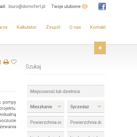
il:
biuro@domofert.pl
Twoje ulubione
0
arze
Kalkulator
Zespół
O nas
Kontakt
Szukaj
ak pompy
Mieszkanie
Sprzedaż
ojektu.
widualną
poczucie
rzewania