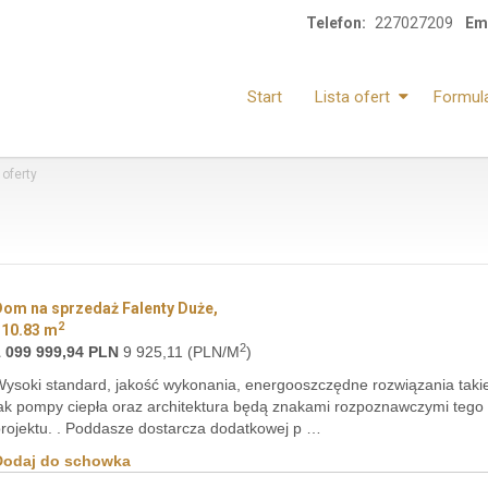
Telefon:
227027209
Ema
Start
Lista ofert
Formul
oferty
Dom na sprzedaż Falenty Duże,
2
110.83 m
2
1 099 999,94 PLN
9 925,11 (PLN/M
)
ysoki standard, jakość wykonania, energooszczędne rozwiązania taki
ak pompy ciepła oraz architektura będą znakami rozpoznawczymi tego
rojektu. . Poddasze dostarcza dodatkowej p …
Dodaj do schowka