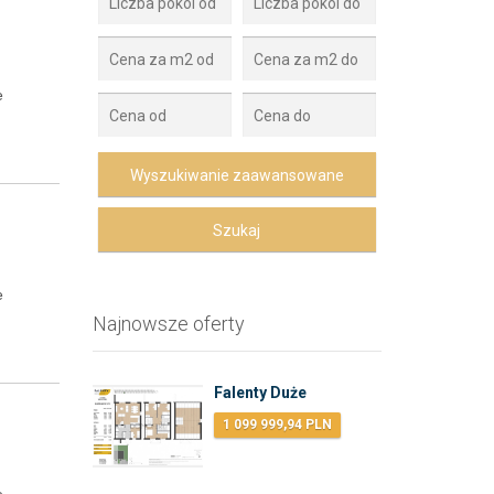
e
e
Najnowsze oferty
Falenty Duże
1 099 999,94 PLN