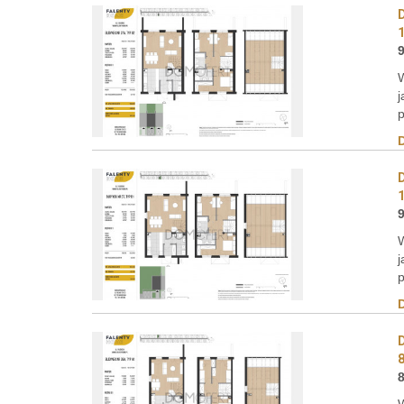
W
j
p
W
j
p