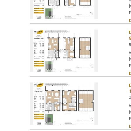
W
j
p
W
j
p
W
j
p