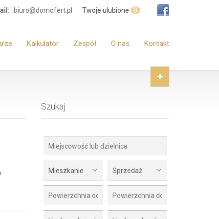
il:
biuro@domofert.pl
Twoje ulubione
0
arze
Kalkulator
Zespół
O nas
Kontakt
Szukaj
Mieszkanie
Sprzedaż
e