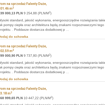
Dom na sprzedaż Falenty Duże,
2
101.46 m
2
939 000,13 PLN
9 254,88 (PLN/M
)
ysoki standard, jakość wykonania, energooszczędne rozwiązania taki
ak pompy ciepła oraz architektura będą znakami rozpoznawczymi tego
rojektu. . Poddasze dostarcza dodatkowej p …
Dodaj do schowka
Dom na sprzedaż Falenty Duże,
2
102.59 m
2
999 000,90 PLN
9 737,80 (PLN/M
)
ysoki standard, jakość wykonania, energooszczędne rozwiązania taki
ak pompy ciepła oraz architektura będą znakami rozpoznawczymi tego
rojektu. . Poddasze dostarcza dodatkowej p …
Dodaj do schowka
Dom na sprzedaż Falenty Duże,
2
83.18 m
2
868 999,65 PLN
10 447,22 (PLN/M
)