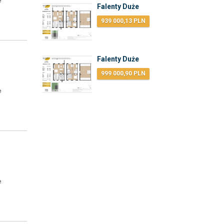
e
Falenty Duże
939 000,13 PLN
Falenty Duże
999 000,90 PLN
e
e