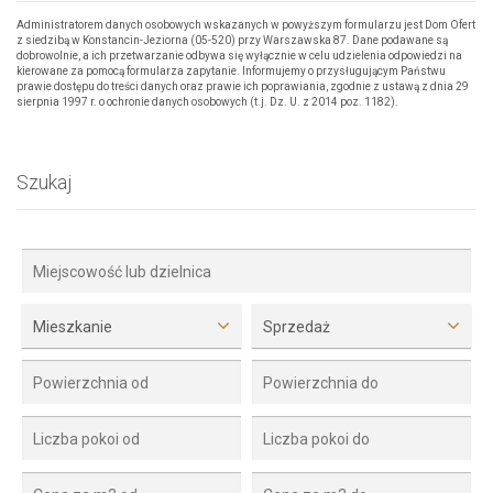
Administratorem danych osobowych wskazanych w powyższym formularzu jest Dom Ofert
z siedzibą w Konstancin-Jeziorna (05-520) przy Warszawska 87. Dane podawane są
dobrowolnie, a ich przetwarzanie odbywa się wyłącznie w celu udzielenia odpowiedzi na
kierowane za pomocą formularza zapytanie. Informujemy o przysługującym Państwu
prawie dostępu do treści danych oraz prawie ich poprawiania, zgodnie z ustawą z dnia 29
sierpnia 1997 r. o ochronie danych osobowych (t.j. Dz. U. z 2014 poz. 1182).
Szukaj
Mieszkanie
Sprzedaż