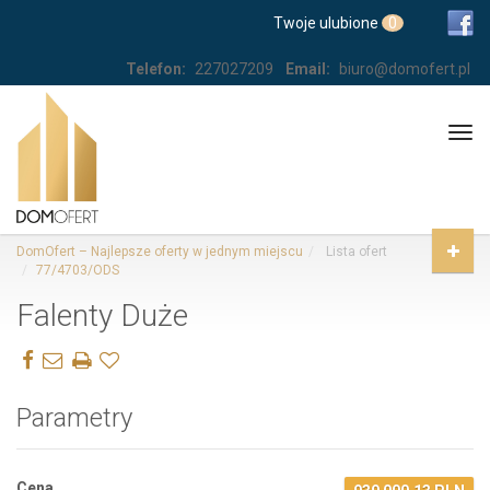
Twoje ulubione
0
Telefon:
227027209
Email:
biuro@domofert.pl
Tog
navi
DomOfert – Najlepsze oferty w jednym miejscu
Lista ofert
77/4703/ODS
Falenty Duże
Parametry
Cena