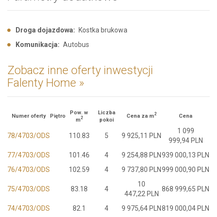
Droga dojazdowa:
Kostka brukowa
Komunikacja:
Autobus
Zobacz inne oferty inwestycji
Falenty Home »
Pow. w
Liczba
2
Numer oferty
Piętro
Cena za m
Cena
2
m
pokoi
1 099
78/4703/ODS
110.83
5
9 925,11 PLN
999,94 PLN
77/4703/ODS
101.46
4
9 254,88 PLN
939 000,13 PLN
76/4703/ODS
102.59
4
9 737,80 PLN
999 000,90 PLN
10
75/4703/ODS
83.18
4
868 999,65 PLN
447,22 PLN
74/4703/ODS
82.1
4
9 975,64 PLN
819 000,04 PLN