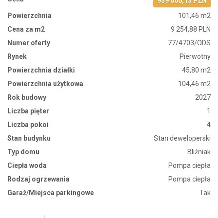
939 000,13 PLN
Powierzchnia
101,46 m2
Cena za m2
9 254,88 PLN
Numer oferty
77/4703/ODS
Rynek
Pierwotny
Powierzchnia działki
45,80 m2
Powierzchnia użytkowa
104,46 m2
Rok budowy
2027
Liczba pięter
1
Liczba pokoi
4
Stan budynku
Stan deweloperski
Typ domu
Bliźniak
Ciepła woda
Pompa ciepła
Rodzaj ogrzewania
Pompa ciepła
Garaż/Miejsca parkingowe
Tak