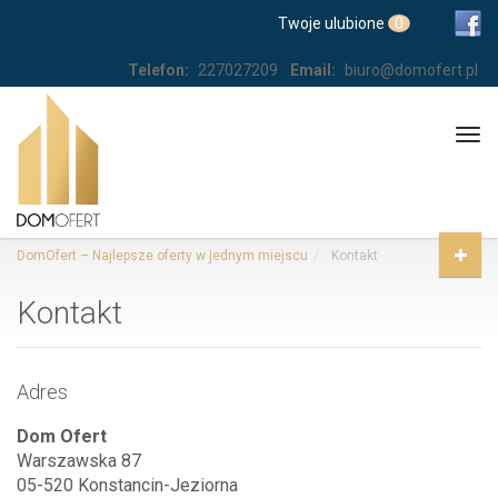
Twoje ulubione
0
Telefon:
227027209
Email:
biuro@domofert.pl
Tog
navi
DomOfert – Najlepsze oferty w jednym miejscu
Kontakt
Kontakt
Adres
Dom Ofert
Warszawska 87
05-520 Konstancin-Jeziorna