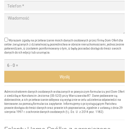
Wyrażam zgodę na przetwarzanie moich danych osobowych przez firmę Dom Ofert dla
celów związanych z działalnością pośrednictwa w obrocie nieruchomościami, jednocześnie
potwierdzam, iż zostałem poinformowany o tym, iż będę posiadać dostęp do treści swoich
danych do ich edycji lub usunięcia.
Wyślij
Administratorem danych osobowych wskazanych w powyższym formularzu jest Dom Ofert
z siedzibą w Konstancin-Jeziorna (05-520) przy Warszawska 87. Dane podawane są
dobrowolnie, a ich przetwarzanie odbywa się wyłącznie w celu udzielenia odpowiedzi na
kierowane za pomocą formularza zapytanie. Informujemy o przysługującym Państwu
prawie dostępu do treści danych oraz prawie ich poprawiania, zgodnie z ustawą z dnia 29
sierpnia 1997 r. o ochronie danych osobowych (t.j. Dz. U. z 2014 poz. 1182).