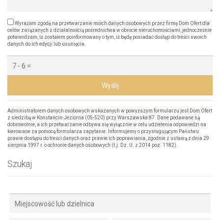
Wyrażam zgodę na przetwarzanie moich danych osobowych przez firmę Dom Ofert dla
celów związanych z działalnością pośrednictwa w obrocie nieruchomościami, jednocześnie
potwierdzam, iż zostałem poinformowany o tym, iż będę posiadać dostęp do treści swoich
danych do ich edycji lub usunięcia.
Wyślij
Administratorem danych osobowych wskazanych w powyższym formularzu jest Dom Ofert
z siedzibą w Konstancin-Jeziorna (05-520) przy Warszawska 87. Dane podawane są
dobrowolnie, a ich przetwarzanie odbywa się wyłącznie w celu udzielenia odpowiedzi na
kierowane za pomocą formularza zapytanie. Informujemy o przysługującym Państwu
prawie dostępu do treści danych oraz prawie ich poprawiania, zgodnie z ustawą z dnia 29
sierpnia 1997 r. o ochronie danych osobowych (t.j. Dz. U. z 2014 poz. 1182).
Szukaj