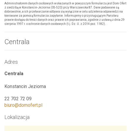
Administratorem danych osobowych wskazanych w powyższym formularzu jest Dom Ofert
z siedzibą w Konstancin-Jeziorna (05-520) przy Warszawska 87. Dane podawane są
dobrowolnie, a ich przetwarzanie odbywa się wyłącznie w celu udzielenia odpowiedzi na
kierowane za pomocą formularza zapytanie. Informujemy o przysługującym Państwu
prawie dostępu do treści danych oraz prawie ich poprawiania, zgodnie z ustawą z dnia 29
sierpnia 1997 r. o ochronie danych osobowych (t.j. Dz. U. z 2014 poz. 1182).
Centrala
Adres
Centrala
Konstancin Jeziorna
22 702 72 09
biuro@domofert.pl
Lokalizacja